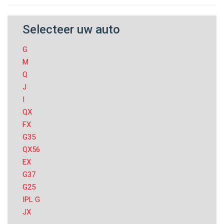
Selecteer uw auto
G
M
Q
J
I
QX
FX
G35
QX56
EX
G37
G25
IPL G
JX